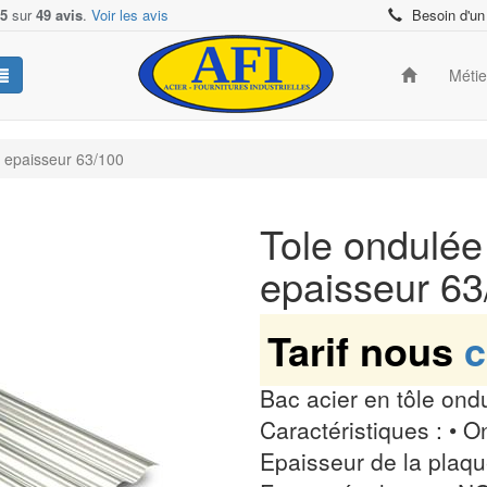
/5
sur
49 avis
.
Voir les avis
Besoin d'un
Méti
6 epaisseur 63/100
Tole ondulée 
epaisseur 6
Tarif nous
c
Bac acier en tôle ond
Caractéristiques : • O
Epaisseur de la plaq