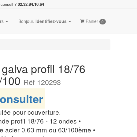
 conseil ?
02.32.84.10.64
ers
Bonjour.
Identifiez-vous
Panier
0
galva profil 18/76
3/100
Réf 120293
onsulter
ulée pour couverture.
nde profil 18/76 - 12 ondes •
ue acier 0,63 mm ou 63/100ème •