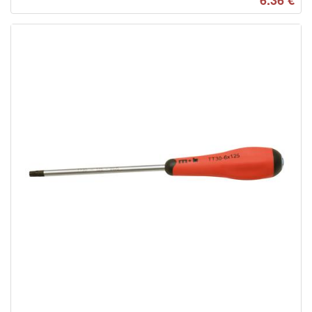
6.36
€