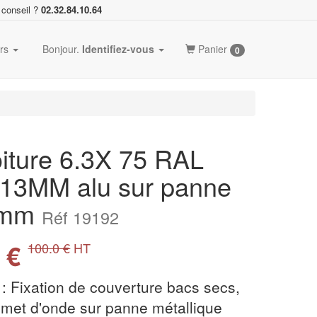
 conseil ?
02.32.84.10.64
ers
Bonjour.
Identifiez-vous
Panier
0
toiture 6.3X 75 RAL
 13MM alu sur panne
 5mm
Réf 19192
 €
100.0 €
HT
on : Fixation de couverture bacs secs,
mmet d'onde sur panne métallique