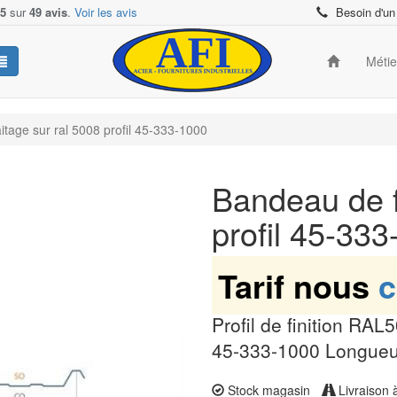
/5
sur
49 avis
.
Voir les avis
Besoin d'un
Méti
tage sur ral 5008 profil 45-333-1000
Bandeau de f
profil 45-33
Tarif nous
c
Profil de finition RA
45-333-1000 Longueur
Stock magasin
Livraison 