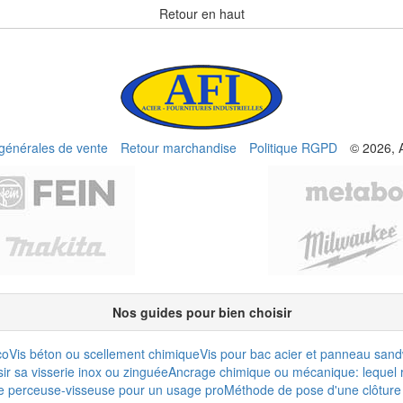
Retour en haut
 générales de vente
Retour marchandise
Politique RGPD
© 2026, 
Nos guides pour bien choisir
co
Vis béton ou scellement chimique
Vis pour bac acier et panneau san
r sa visserie inox ou zinguée
Ancrage chimique ou mécanique: lequel r
e perceuse-visseuse pour un usage pro
Méthode de pose d'une clôture 