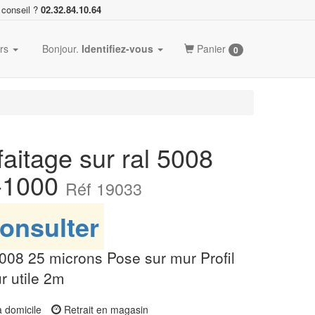
 conseil ?
02.32.84.10.64
ers
Bonjour.
Identifiez-vous
Panier
0
aitage sur ral 5008
3-1000
Réf 19033
onsulter
L5008 25 microns Pose sur mur Profil
 utile 2m
à domicile
Retrait en magasin