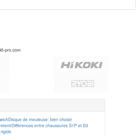
Afi-pro.com
dwich
Disque de meuleuse: bien choisir
etenir
Différences entre chaussures S1P et S3
rigide