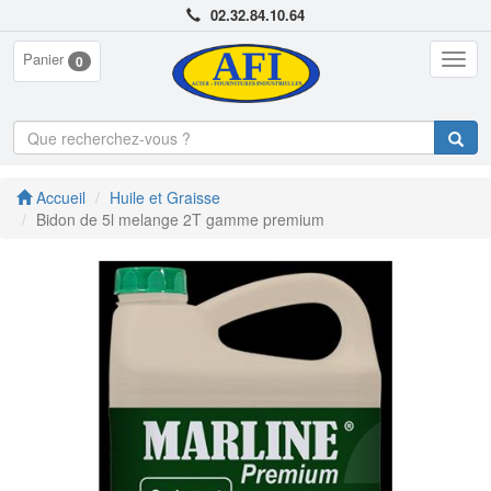
02.32.84.10.64
Panier
Togg
0
navig
Accueil
Huile et Graisse
Bidon de 5l melange 2T gamme premium