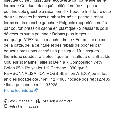
fermée • Ceinture élastiquée côtés fermée • 1 poche
poitrine côté gauche à rabat fermé • 1 poche intérieure côté
droit • 2 poches basses à rabat fermé • 1 poche à rabat
fermé sur la manche gauche • Poignets rapportés fermés
par bouton pression caché en plastique • 2 passants pour
détecteurs sur la poitrine • Rabats plus larges • 1
marquage ATEX sur la manche droite • Fermeture du col,
de la patte, de la ceinture et des rabats de poches par
boutons pressions cachés en plastique. Multirisques
thermique soudeur arc électrique anti-statique et anti-acide
Couleur(s) Marine Taille(s) De 1 à 7 Composition 74%
Coton 25% Polyester 1% Carbone - 330 gr/m²
PERSONNALISATION POSSIBLE non ATEX Ajouter les
articles flocage cœur ref : 127466 / flocage dos ref :127465
/ flocage manche ref : 135228
Fiche technique
Stock magasin
Livraison à domicile
Retrait en magasin