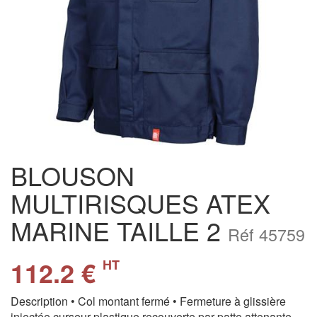
BLOUSON
MULTIRISQUES ATEX
MARINE TAILLE 2
Réf 45759
112.2 €
HT
Description • Col montant fermé • Fermeture à glissière
injectée curseur plastique recouverte par patte attenante