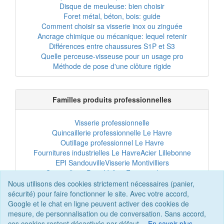
Disque de meuleuse: bien choisir
Foret métal, béton, bois: guide
Comment choisir sa visserie inox ou zinguée
Ancrage chimique ou mécanique: lequel retenir
Différences entre chaussures S1P et S3
Quelle perceuse-visseuse pour un usage pro
Méthode de pose d'une clôture rigide
Familles produits professionnelles
Visserie professionnelle
Quincaillerie professionnelle Le Havre
Outillage professionnel Le Havre
Fournitures industrielles Le Havre
Acier Lillebonne
EPI Sandouville
Visserie Montivilliers
Quincaillerie Port-Jérôme
Fixation chantier
EPI professionnel
Outillage maintenance
Nous utilisons des cookies strictement nécessaires (panier,
Acier professionnel
Tôles et bardage
sécurité) pour faire fonctionner le site. Avec votre accord,
Scellement chimique
Clôtures Le Havre
Google et le chat en ligne peuvent activer des cookies de
mesure, de personnalisation ou de conversation. Sans accord,
ces cookies restent désactivés par défaut.
En savoir plus