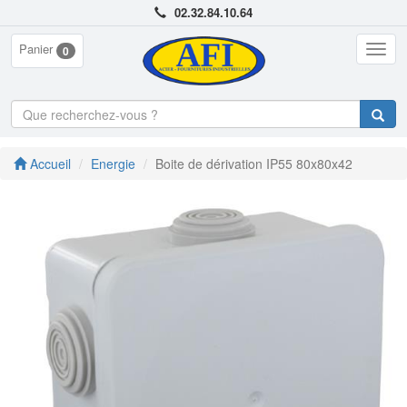
02.32.84.10.64
Panier
Togg
0
navig
Accueil
Energie
Boite de dérivation IP55 80x80x42