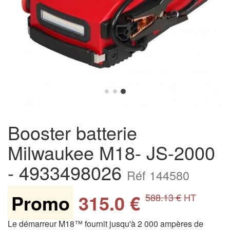
Booster batterie
Milwaukee M18- JS-2000
- 4933498026
Réf 144580
Promo
315.0 €
588.13 €
HT
Le démarreur M18™ fournit jusqu'à 2 000 ampères de