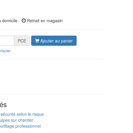
à domicile
Retrait en magasin
PCE
Ajouter au panier
ntacter
.
és
sécurité selon le risque
uipes sur chantier
utillage professionnel