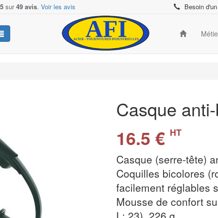
/5
sur
49 avis
.
Voir les avis
Besoin d'un
Méti
Casque anti-
16.5 €
HT
Casque (serre-tête) an
Coquilles bicolores (r
facilement réglables s
Mousse de confort su
L: 23). 226 g.