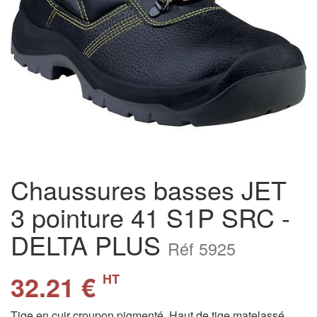
Chaussures basses JET
3 pointure 41 S1P SRC -
DELTA PLUS
Réf 5925
32.21 €
HT
Tige en cuir croupon pigmenté. Haut de tige matelassé.