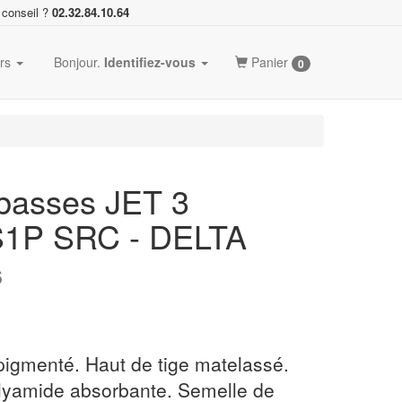
 conseil ?
02.32.84.10.64
ers
Bonjour.
Identifiez-vous
Panier
0
basses JET 3
 S1P SRC - DELTA
6
pigmenté. Haut de tige matelassé.
lyamide absorbante. Semelle de