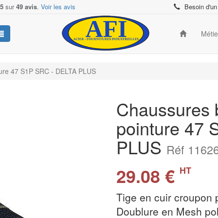
/5
sur
49 avis
.
Voir les avis
Besoin d'un
Méti
ture 47 S1P SRC - DELTA PLUS
Chaussures 
pointure 47
PLUS
Réf 1162
29.08 €
HT
Tige en cuir croupon 
Doublure en Mesh po