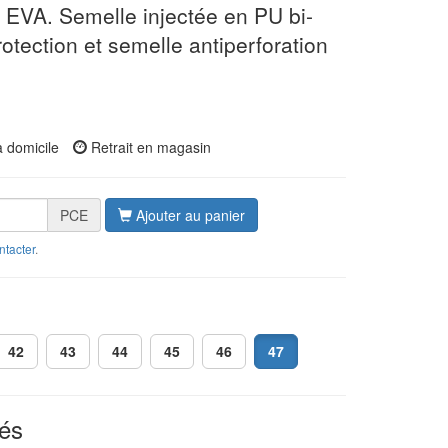
r EVA. Semelle injectée en PU bi-
otection et semelle antiperforation
à domicile
Retrait en magasin
PCE
Ajouter au panier
ntacter
.
42
43
44
45
46
47
és