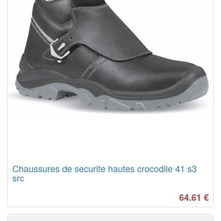
Chaussures de securite hautes crocodile 41 s3
src
64.61
€