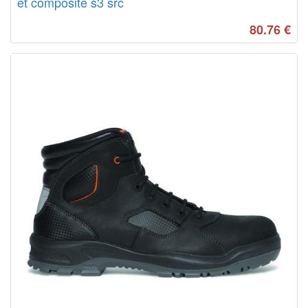
et composite s3 src
80.76
€