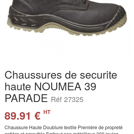
Chaussures de securite
haute NOUMEA 39
PARADE
Réf 27325
89.91 €
HT
Chaussure Haute Doublure textile Première de propreté
entière et amovible Embout non métallique 200 joules