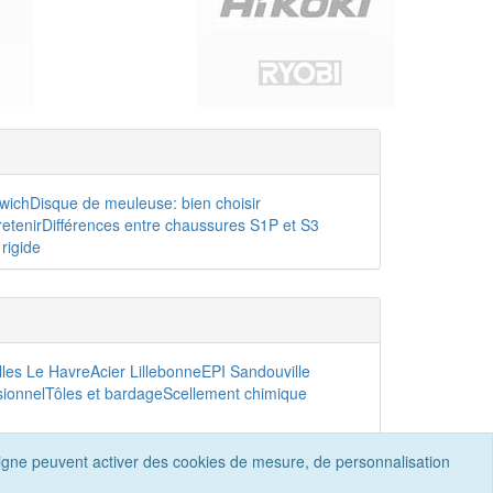
dwich
Disque de meuleuse: bien choisir
etenir
Différences entre chaussures S1P et S3
rigide
lles Le Havre
Acier Lillebonne
EPI Sandouville
sionnel
Tôles et bardage
Scellement chimique
n ligne peuvent activer des cookies de mesure, de personnalisation