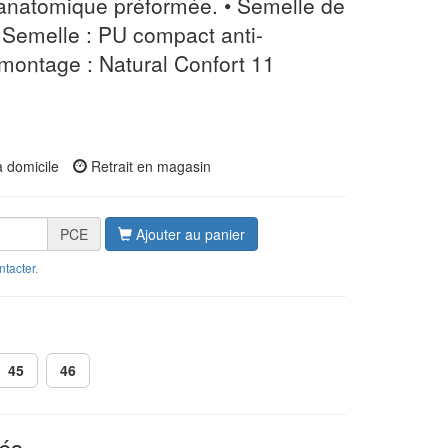
 anatomique préformée. • Semelle de
• Semelle : PU compact anti-
montage : Natural Confort 11
à domicile
Retrait en magasin
PCE
Ajouter au panier
ntacter
.
45
46
és