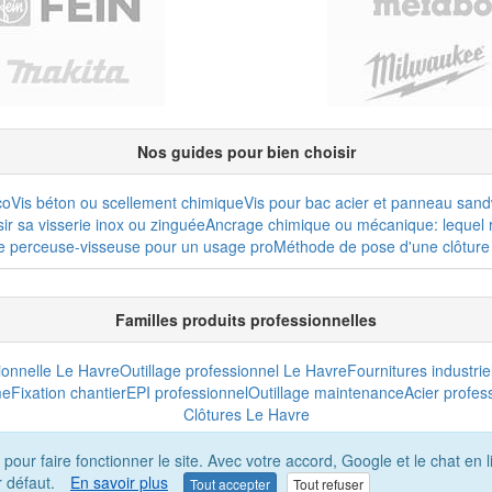
Nos guides pour bien choisir
co
Vis béton ou scellement chimique
Vis pour bac acier et panneau san
r sa visserie inox ou zinguée
Ancrage chimique ou mécanique: lequel r
e perceuse-visseuse pour un usage pro
Méthode de pose d'une clôture 
Familles produits professionnelles
sionnelle Le Havre
Outillage professionnel Le Havre
Fournitures industrie
me
Fixation chantier
EPI professionnel
Outillage maintenance
Acier profes
Clôtures Le Havre
 pour faire fonctionner le site. Avec votre accord, Google et le chat e
r défaut.
En savoir plus
Tout accepter
Tout refuser