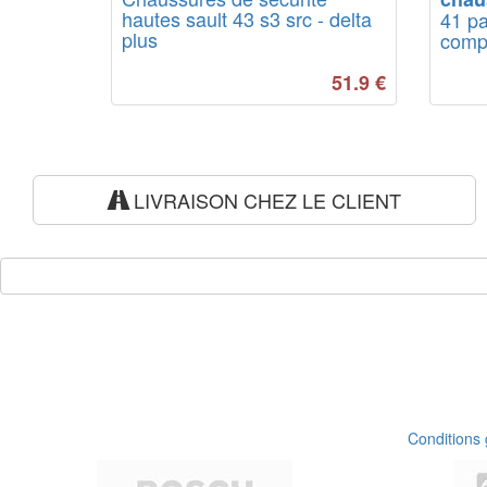
hautes sault 43 s3 src - delta
41 pa
plus
compo
51.9
€
LIVRAISON CHEZ LE CLIENT
Conditions