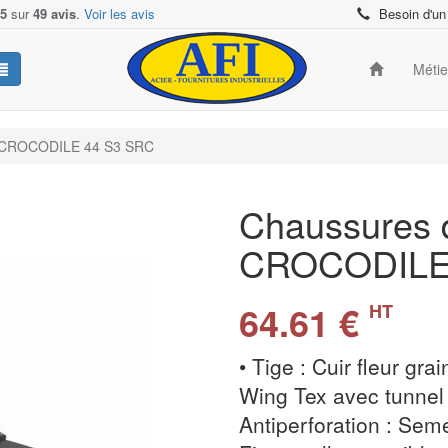
/5
sur
49 avis
.
Voir les avis
Besoin d'un
Méti
es CROCODILE 44 S3 SRC
Chaussures d
CROCODILE
64.61 €
HT
• Tige : Cuir fleur gr
Wing Tex avec tunnel d
Antiperforation : Seme