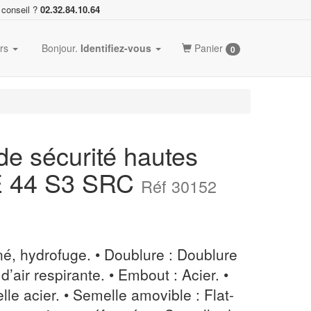
 conseil ?
02.32.84.10.64
ers
Bonjour.
Identifiez-vous
Panier
0
e sécurité hautes
 44 S3 SRC
Réf 30152
ainé, hydrofuge. • Doublure : Doublure
’air respirante. • Embout : Acier. •
lle acier. • Semelle amovible : Flat-