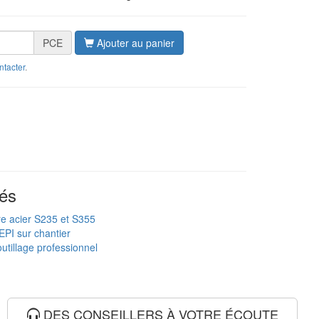
PCE
Ajouter au panier
ntacter
.
és
re acier S235 et S355
EPI sur chantier
utillage professionnel
DES CONSEILLERS À VOTRE ÉCOUTE