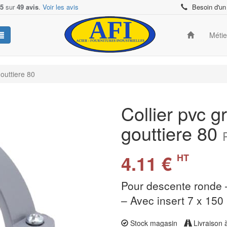
/5
sur
49 avis
.
Voir les avis
Besoin d'un
Méti
gouttiere 80
Collier pvc g
gouttiere 80
4.11 €
HT
Pour descente ronde –
– Avec insert 7 x 150
Stock magasin
Livraison 