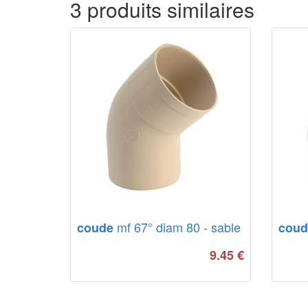
3 produits similaires
mf 67° diam 80 - sable
coude
coud
9.45
€