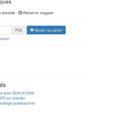
iques
à domicile
Retrait en magasin
PCE
Ajouter au panier
ntacter
.
és
re acier S235 et S355
EPI sur chantier
utillage professionnel