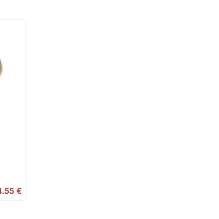
-
4.55
€