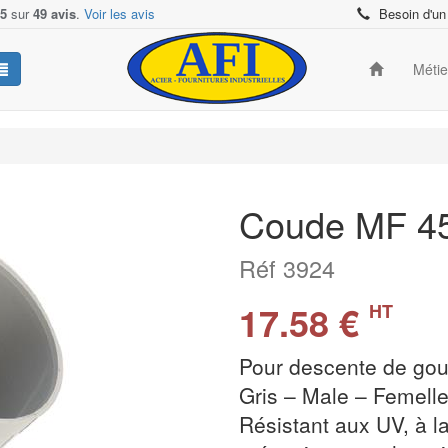
/5
sur
49 avis
.
Voir les avis
Besoin d'un
Méti
Coude MF 45°
Réf 3924
17.58 €
HT
Pour descente de gout
Gris – Male – Femell
Résistant aux UV, à l