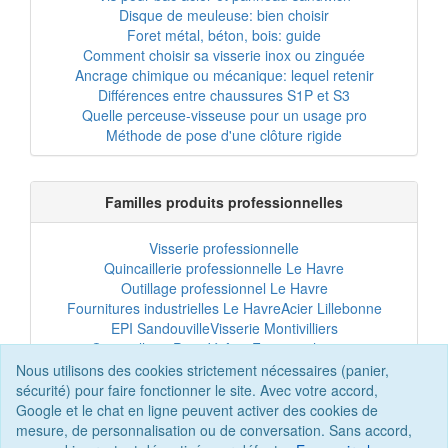
Disque de meuleuse: bien choisir
Foret métal, béton, bois: guide
Comment choisir sa visserie inox ou zinguée
Ancrage chimique ou mécanique: lequel retenir
Différences entre chaussures S1P et S3
Quelle perceuse-visseuse pour un usage pro
Méthode de pose d'une clôture rigide
Familles produits professionnelles
Visserie professionnelle
Quincaillerie professionnelle Le Havre
Outillage professionnel Le Havre
Fournitures industrielles Le Havre
Acier Lillebonne
EPI Sandouville
Visserie Montivilliers
Quincaillerie Port-Jérôme
Fixation chantier
EPI professionnel
Outillage maintenance
Nous utilisons des cookies strictement nécessaires (panier,
Acier professionnel
Tôles et bardage
sécurité) pour faire fonctionner le site. Avec votre accord,
Scellement chimique
Clôtures Le Havre
Google et le chat en ligne peuvent activer des cookies de
mesure, de personnalisation ou de conversation. Sans accord,