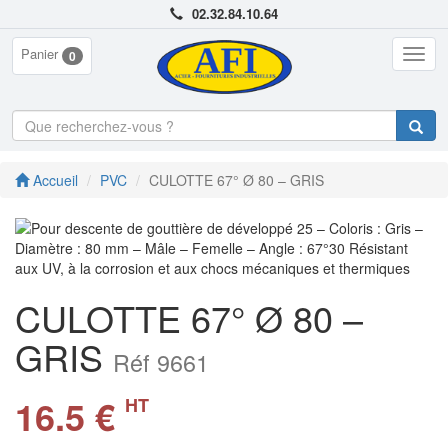
02.32.84.10.64
Panier
Togg
0
navig
Accueil
PVC
CULOTTE 67° Ø 80 – GRIS
CULOTTE 67° Ø 80 –
GRIS
Réf 9661
16.5 €
HT