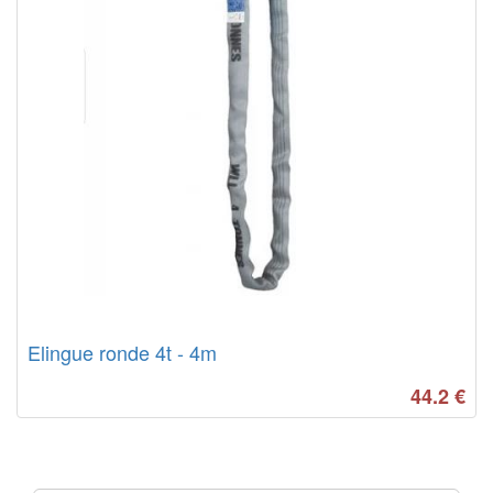
Elingue ronde 4t - 4m
44.2
€