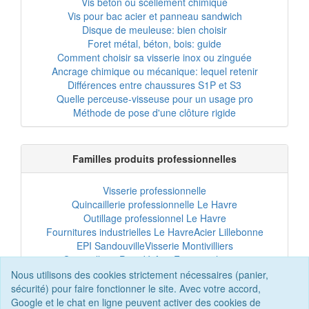
Vis béton ou scellement chimique
Vis pour bac acier et panneau sandwich
Disque de meuleuse: bien choisir
Foret métal, béton, bois: guide
Comment choisir sa visserie inox ou zinguée
Ancrage chimique ou mécanique: lequel retenir
Différences entre chaussures S1P et S3
Quelle perceuse-visseuse pour un usage pro
Méthode de pose d'une clôture rigide
Familles produits professionnelles
Visserie professionnelle
Quincaillerie professionnelle Le Havre
Outillage professionnel Le Havre
Fournitures industrielles Le Havre
Acier Lillebonne
EPI Sandouville
Visserie Montivilliers
Quincaillerie Port-Jérôme
Fixation chantier
EPI professionnel
Outillage maintenance
Nous utilisons des cookies strictement nécessaires (panier,
Acier professionnel
Tôles et bardage
sécurité) pour faire fonctionner le site. Avec votre accord,
Scellement chimique
Clôtures Le Havre
Google et le chat en ligne peuvent activer des cookies de