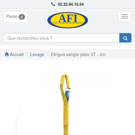
02.32.84.10.64
Panier
Togg
0
navig
Accueil
Levage
Elingue sangle plate 3T - 2m