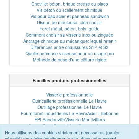
Cheville: béton, brique creuse ou placo
Vis béton ou scellement chimique
Vis pour bac acier et panneau sandwich
Disque de meuleuse: bien choisir
Foret métal, béton, bois: guide
Comment choisir sa visserie inox ou zinguée
Ancrage chimique ou mécanique: lequel retenir
Différences entre chaussures S1P et S3
Quelle perceuse-visseuse pour un usage pro
Méthode de pose d'une clôture rigide
Familles produits professionnelles
Visserie professionnelle
Quincaillerie professionnelle Le Havre
Outillage professionnel Le Havre
Fournitures industrielles Le Havre
Acier Lillebonne
EPI Sandouville
Visserie Montivilliers
Quincaillerie Port-Jérôme
Fixation chantier
EPI professionnel
Outillage maintenance
Nous utilisons des cookies strictement nécessaires (panier,
Acier professionnel
Tôles et bardage
sécurité) pour faire fonctionner le site. Avec votre accord,