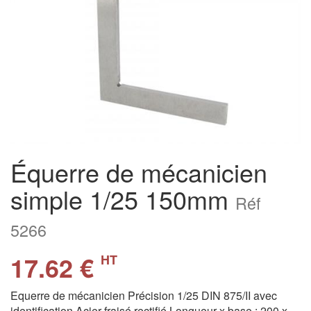
Équerre de mécanicien
simple 1/25 150mm
Réf
5266
17.62 €
HT
Equerre de mécanicien Précision 1/25 DIN 875/II avec
identification Acier fraisé rectifié Longueur x base : 200 x