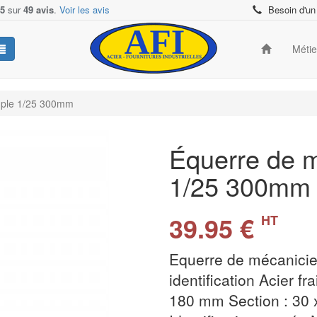
/5
sur
49 avis
.
Voir les avis
Besoin d'un
Méti
mple 1/25 300mm
Équerre de m
1/25 300m
39.95 €
HT
Equerre de mécanicie
identification Acier fr
180 mm Section : 30 