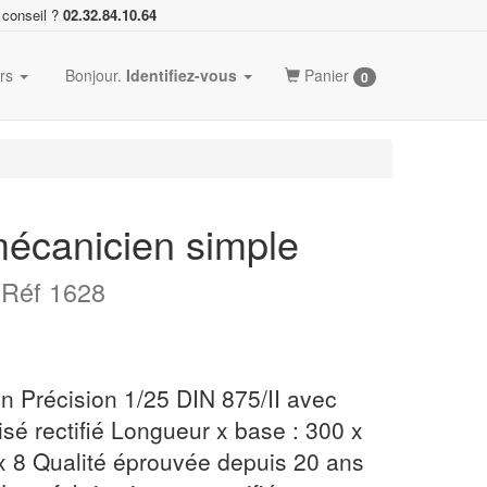
 conseil ?
02.32.84.10.64
ers
Bonjour.
Identifiez-vous
Panier
0
écanicien simple
m
Réf 1628
n Précision 1/25 DIN 875/II avec
aisé rectifié Longueur x base : 300 x
x 8 Qualité éprouvée depuis 20 ans