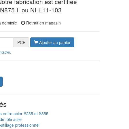
otre fabrication est certifiée
DIN875 II ou NFE11-103
à domicile
Retrait en magasin
PCE
Ajouter au panier
ntacter
.
és
s entre acier S235 et S355
de tôle acier
utillage professionnel