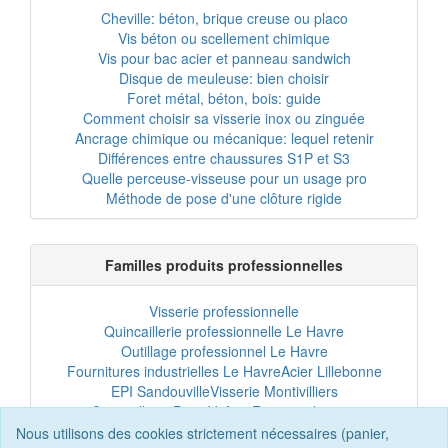
Cheville: béton, brique creuse ou placo
Vis béton ou scellement chimique
Vis pour bac acier et panneau sandwich
Disque de meuleuse: bien choisir
Foret métal, béton, bois: guide
Comment choisir sa visserie inox ou zinguée
Ancrage chimique ou mécanique: lequel retenir
Différences entre chaussures S1P et S3
Quelle perceuse-visseuse pour un usage pro
Méthode de pose d'une clôture rigide
Familles produits professionnelles
Visserie professionnelle
Quincaillerie professionnelle Le Havre
Outillage professionnel Le Havre
Fournitures industrielles Le Havre
Acier Lillebonne
EPI Sandouville
Visserie Montivilliers
Quincaillerie Port-Jérôme
Fixation chantier
EPI professionnel
Outillage maintenance
Nous utilisons des cookies strictement nécessaires (panier,