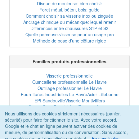
Disque de meuleuse: bien choisir
Foret métal, béton, bois: guide
Comment choisir sa visserie inox ou zinguée
Ancrage chimique ou mécanique: lequel retenir
Différences entre chaussures S1P et S3
Quelle perceuse-visseuse pour un usage pro
Méthode de pose d'une clôture rigide
Familles produits professionnelles
Visserie professionnelle
Quincaillerie professionnelle Le Havre
Outillage professionnel Le Havre
Fournitures industrielles Le Havre
Acier Lillebonne
EPI Sandouville
Visserie Montivilliers
Quincaillerie Port-Jérôme
Fixation chantier
EPI professionnel
Outillage maintenance
Nous utilisons des cookies strictement nécessaires (panier,
Acier professionnel
Tôles et bardage
sécurité) pour faire fonctionner le site. Avec votre accord,
Scellement chimique
Clôtures Le Havre
Google et le chat en ligne peuvent activer des cookies de
mesure, de personnalisation ou de conversation. Sans accord,
ces cookies restent désactivés par défaut.
En savoir plus