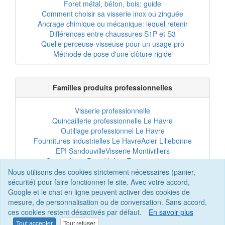
Foret métal, béton, bois: guide
Comment choisir sa visserie inox ou zinguée
Ancrage chimique ou mécanique: lequel retenir
Différences entre chaussures S1P et S3
Quelle perceuse-visseuse pour un usage pro
Méthode de pose d'une clôture rigide
Familles produits professionnelles
Visserie professionnelle
Quincaillerie professionnelle Le Havre
Outillage professionnel Le Havre
Fournitures industrielles Le Havre
Acier Lillebonne
EPI Sandouville
Visserie Montivilliers
Quincaillerie Port-Jérôme
Fixation chantier
EPI professionnel
Outillage maintenance
Nous utilisons des cookies strictement nécessaires (panier,
Acier professionnel
Tôles et bardage
sécurité) pour faire fonctionner le site. Avec votre accord,
Scellement chimique
Clôtures Le Havre
Google et le chat en ligne peuvent activer des cookies de
mesure, de personnalisation ou de conversation. Sans accord,
ces cookies restent désactivés par défaut.
En savoir plus
Tout accepter
Tout refuser