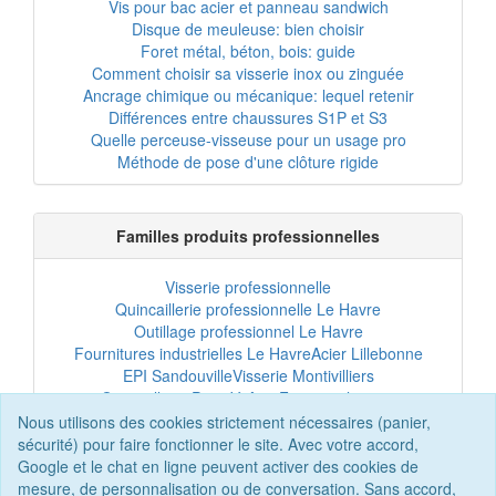
Vis pour bac acier et panneau sandwich
Disque de meuleuse: bien choisir
Foret métal, béton, bois: guide
Comment choisir sa visserie inox ou zinguée
Ancrage chimique ou mécanique: lequel retenir
Différences entre chaussures S1P et S3
Quelle perceuse-visseuse pour un usage pro
Méthode de pose d'une clôture rigide
Familles produits professionnelles
Visserie professionnelle
Quincaillerie professionnelle Le Havre
Outillage professionnel Le Havre
Fournitures industrielles Le Havre
Acier Lillebonne
EPI Sandouville
Visserie Montivilliers
Quincaillerie Port-Jérôme
Fixation chantier
EPI professionnel
Outillage maintenance
Nous utilisons des cookies strictement nécessaires (panier,
Acier professionnel
Tôles et bardage
sécurité) pour faire fonctionner le site. Avec votre accord,
Scellement chimique
Clôtures Le Havre
Google et le chat en ligne peuvent activer des cookies de
mesure, de personnalisation ou de conversation. Sans accord,