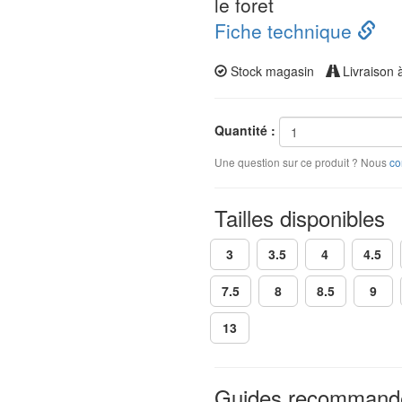
le foret
Fiche technique
Stock magasin
Livraison 
Quantité :
Une question sur ce produit ? Nous
co
Tailles disponibles
3
3.5
4
4.5
7.5
8
8.5
9
13
Guides recommand