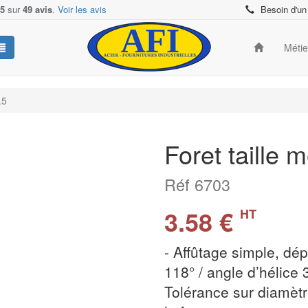
/5
sur
49 avis
.
Voir les avis
Besoin d'un
Méti
.5
Foret taille 
Réf 6703
3.58 €
HT
- Affûtage simple, dé
118° / angle d’hélice
Tolérance sur diamètr