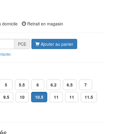
à domicile
Retrait en magasin
PCE
Ajouter au panier
ntacter
.
5
5.5
6
6.2
6.5
7
9.5
10
10.5
11
11
11.5
és