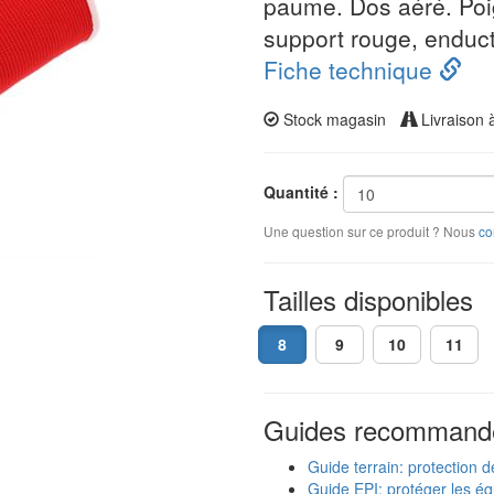
paume. Dos aéré. Poign
support rouge, enduct
Fiche technique
Stock magasin
Livraison 
Quantité :
Une question sur ce produit ? Nous
co
Tailles disponibles
8
9
10
11
Guides recommand
Guide terrain: protection d
Guide EPI: protéger les éq