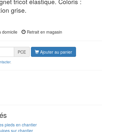
et tricot élastique. Coloris :
ion grise.
à domicile
Retrait en magasin
PCE
Ajouter au panier
ntacter
.
és
es pieds en chantier
uipes sur chantier