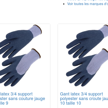
Voir toutes les marques d'o
latex 3/4 support
Gant latex 3/4 support
ster sans couture jauge
polyester sans croute ja
lle 9
10 taille 10