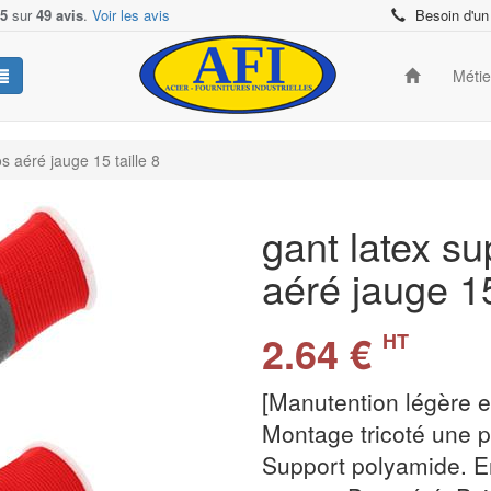
/5
sur
49 avis
.
Voir les avis
Besoin d'un
Méti
s aéré jauge 15 taille 8
gant latex s
aéré jauge 15
2.64 €
HT
[Manutention légère e
Montage tricoté une p
Support polyamide. End