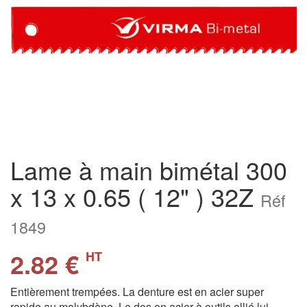
Lame à main bimétal 300
x 13 x 0.65 ( 12" ) 32Z
Réf
1849
2.82 €
HT
Entièrement trempées. La denture est en acier super
rapide au molybdène. Le dos en acier à outils allié lui