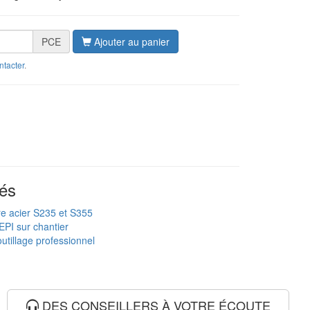
PCE
Ajouter au panier
ntacter
.
és
re acier S235 et S355
EPI sur chantier
utillage professionnel
DES CONSEILLERS À VOTRE ÉCOUTE