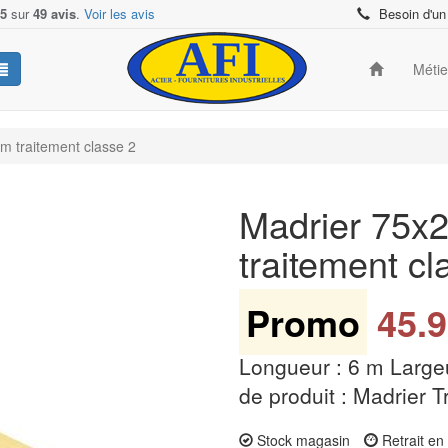
/5
sur
49 avis
.
Voir les avis
Besoin d'un
Méti
m traitement classe 2
Madrier 75x
traitement c
Promo
45.9
Longueur : 6 m Large
de produit : Madrier T
Stock magasin
Retrait e