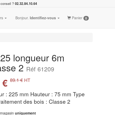
 conseil ?
02.32.84.10.64
ers
Bonjour.
Identifiez-vous
Panier
0
225 longueur 6m
lasse 2
Réf 61209
 €
89.1 €
HT
ur : 225 mm Hauteur : 75 mm Type
raitement des bois : Classe 2
n magasin
uniquement