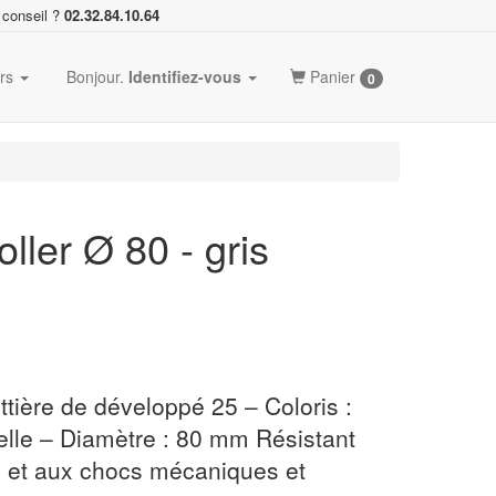
 conseil ?
02.32.84.10.64
ers
Bonjour.
Identifiez-vous
Panier
0
ller Ø 80 - gris
tière de développé 25 – Coloris :
elle – Diamètre : 80 mm Résistant
n et aux chocs mécaniques et