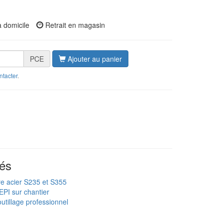
à domicile
Retrait en magasin
PCE
Ajouter au panier
ntacter
.
és
re acier S235 et S355
EPI sur chantier
utillage professionnel