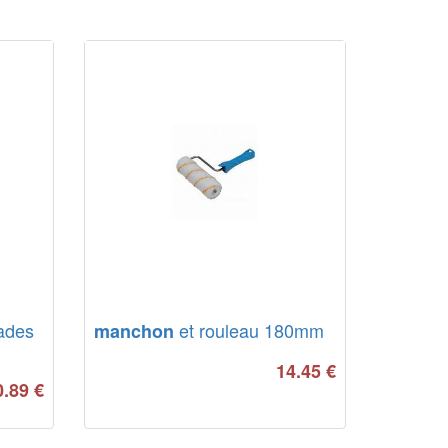
ades
et rouleau 180mm
manchon
14.45
€
0.89
€