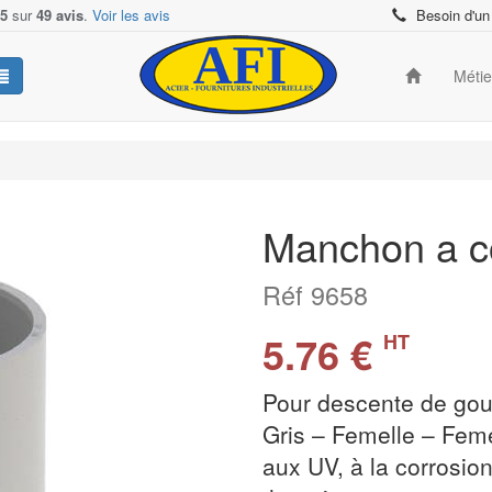
/5
sur
49 avis
.
Voir les avis
Besoin d'un
Méti
Manchon a co
Réf 9658
5.76 €
HT
Pour descente de gout
Gris – Femelle – Fem
aux UV, à la corrosio