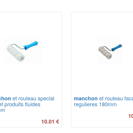
et rouleau special
et rouleau fac
chon
manchon
et produits fluides
regulieres 180mm
mm
1
10.01
€