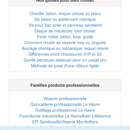
Nos guides pour bien choisir
Cheville: béton, brique creuse ou placo
Vis béton ou scellement chimique
Vis pour bac acier et panneau sandwich
Disque de meuleuse: bien choisir
Foret métal, béton, bois: guide
Comment choisir sa visserie inox ou zinguée
Ancrage chimique ou mécanique: lequel retenir
Différences entre chaussures S1P et S3
Quelle perceuse-visseuse pour un usage pro
Méthode de pose d'une clôture rigide
Familles produits professionnelles
Visserie professionnelle
Quincaillerie professionnelle Le Havre
Outillage professionnel Le Havre
Fournitures industrielles Le Havre
Acier Lillebonne
EPI Sandouville
Visserie Montivilliers
Quincaillerie Port-Jérôme
Fixation chantier