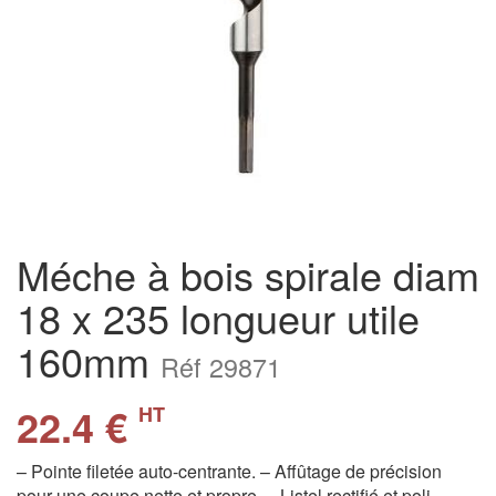
Méche à bois spirale diam
18 x 235 longueur utile
160mm
Réf 29871
22.4 €
HT
– Pointe filetée auto-centrante. – Affûtage de précision
pour une coupe nette et propre. – Listel rectifié et poli. –