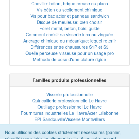
Cheville: béton, brique creuse ou placo
Vis béton ou scellement chimique
Vis pour bac acier et panneau sandwich
Disque de meuleuse: bien choisir
Foret métal, béton, bois: guide
Comment choisir sa visserie inox ou zinguée
Ancrage chimique ou mécanique: lequel retenir
Différences entre chaussures S1P et S3
Quelle perceuse-visseuse pour un usage pro
Méthode de pose d'une clôture rigide
Familles produits professionnelles
Visserie professionnelle
Quincaillerie professionnelle Le Havre
Outillage professionnel Le Havre
Fournitures industrielles Le Havre
Acier Lillebonne
EPI Sandouville
Visserie Montivilliers
Quincaillerie Port-Jérôme
Fixation chantier
EPI professionnel
Outillage maintenance
Nous utilisons des cookies strictement nécessaires (panier,
Acier professionnel
Tôles et bardage
sécurité) pour faire fonctionner le site. Avec votre accord,