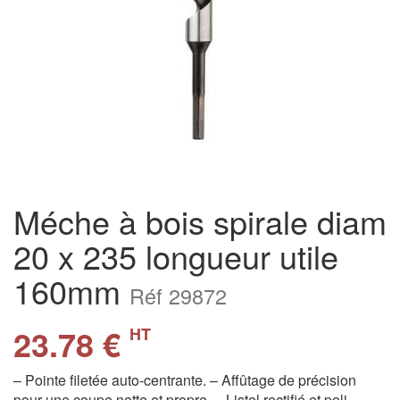
Méche à bois spirale diam
20 x 235 longueur utile
160mm
Réf 29872
23.78 €
HT
– Pointe filetée auto-centrante. – Affûtage de précision
pour une coupe nette et propre. – Listel rectifié et poli. –