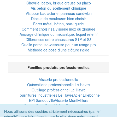
Cheville: béton, brique creuse ou placo
Vis béton ou scellement chimique
Vis pour bac acier et panneau sandwich
Disque de meuleuse: bien choisir
Foret métal, béton, bois: guide
Comment choisir sa visserie inox ou zinguée
Ancrage chimique ou mécanique: lequel retenir
Différences entre chaussures S1P et S3
Quelle perceuse-visseuse pour un usage pro
Méthode de pose d'une clôture rigide
Familles produits professionnelles
Visserie professionnelle
Quincaillerie professionnelle Le Havre
Outillage professionnel Le Havre
Fournitures industrielles Le Havre
Acier Lillebonne
EPI Sandouville
Visserie Montivilliers
Quincaillerie Port-Jérôme
Fixation chantier
EPI professionnel
Outillage maintenance
Nous utilisons des cookies strictement nécessaires (panier,
Acier professionnel
Tôles et bardage
sécurité) pour faire fonctionner le site. Avec votre accord,