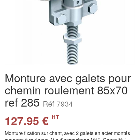
Monture avec galets pour
chemin roulement 85x70
ref 285
Réf 7934
127.95 €
HT
Monture fixation sur chant, avec 2 galets en acier montés
sur cage à rouleaux. Vis d’accrochage M16. Capacité /