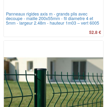
Panneaux rigides axis m - grands plis avec
decoupe - maille 200x55mm - fil diametre 4 et
5mm - largeur 2.48m - hauteur 1m03 – vert 6005
52.8
€