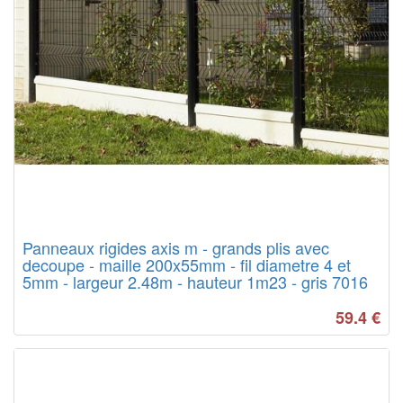
Panneaux rigides axis m - grands plis avec
decoupe - maille 200x55mm - fil diametre 4 et
5mm - largeur 2.48m - hauteur 1m23 - gris 7016
59.4
€