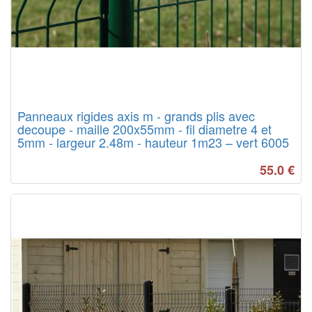
Panneaux rigides axis m - grands plis avec
decoupe - maille 200x55mm - fil diametre 4 et
5mm - largeur 2.48m - hauteur 1m23 – vert 6005
55.0
€