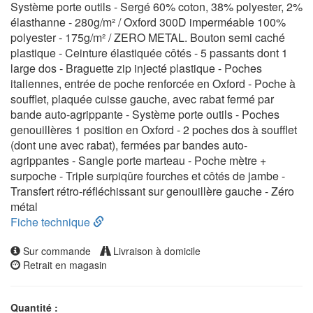
Système porte outils - Sergé 60% coton, 38% polyester, 2%
élasthanne - 280g/m² / Oxford 300D imperméable 100%
polyester - 175g/m² / ZERO METAL. Bouton semi caché
plastique - Ceinture élastiquée côtés - 5 passants dont 1
large dos - Braguette zip injecté plastique - Poches
italiennes, entrée de poche renforcée en Oxford - Poche à
soufflet, plaquée cuisse gauche, avec rabat fermé par
bande auto-agrippante - Système porte outils - Poches
genouillères 1 position en Oxford - 2 poches dos à soufflet
(dont une avec rabat), fermées par bandes auto-
agrippantes - Sangle porte marteau - Poche mètre +
surpoche - Triple surpiqûre fourches et côtés de jambe -
Transfert rétro-réfléchissant sur genouillère gauche - Zéro
métal
Fiche technique
Sur commande
Livraison à domicile
Retrait en magasin
Quantité :