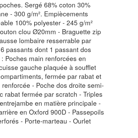
tipoches. Sergé 68% coton 30%
nne - 300 g/m². Empiècements
ble 100% polyester - 245 g/m²
bouton clou Ø20mm - Braguette zip
éhausse lombaire resserrable par
- 6 passants dont 1 passant dos
s : Poches main renforcées en
cuisse gauche plaquée à soufflet
compartiments, fermée par rabat et
 renforcée - Poche dos droite semi-
c rabat fermée par scratch - Triples
 entrejambe en matière principale -
rrière en Oxford 900D - Passepoils
erforés - Porte-marteau - Ourlet