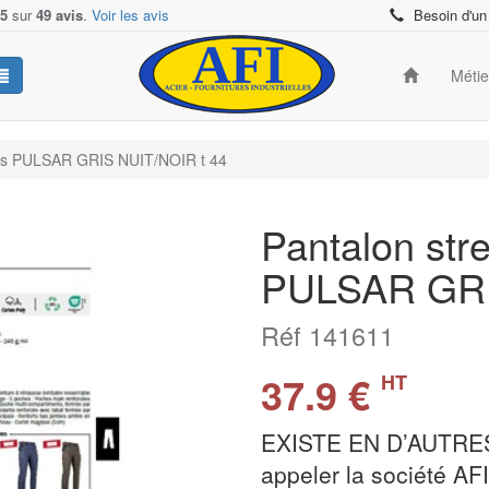
/5
sur
49 avis
.
Voir les avis
Besoin d'un
Méti
hes PULSAR GRIS NUIT/NOIR t 44
Pantalon str
PULSAR GRI
Réf 141611
37.9 €
HT
EXISTE EN D’AUTRES
appeler la société A