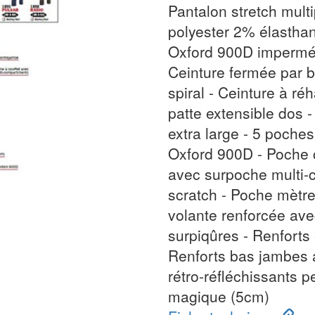
Pantalon stretch mul
polyester 2% élastha
Oxford 900D imperméa
Ceinture fermée par 
spiral - Ceinture à r
patte extensible dos 
extra large - 5 poche
Oxford 900D - Poche 
avec surpoche multi-
scratch - Poche mètre
volante renforcée ave
surpiqûres - Renforts
Renforts bas jambes a
rétro-réfléchissants p
magique (5cm)