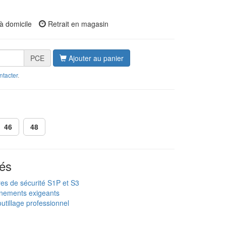
à domicile
Retrait en magasin
PCE
Ajouter au panier
ntacter
.
46
48
és
res de sécurité S1P et S3
nnements exigeants
utillage professionnel