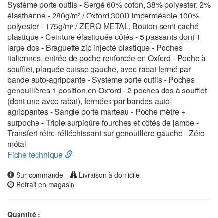
Système porte outils - Sergé 60% coton, 38% polyester, 2%
élasthanne - 280g/m² / Oxford 300D imperméable 100%
polyester - 175g/m² / ZERO METAL. Bouton semi caché
plastique - Ceinture élastiquée côtés - 5 passants dont 1
large dos - Braguette zip injecté plastique - Poches
italiennes, entrée de poche renforcée en Oxford - Poche à
soufflet, plaquée cuisse gauche, avec rabat fermé par
bande auto-agrippante - Système porte outils - Poches
genouillères 1 position en Oxford - 2 poches dos à soufflet
(dont une avec rabat), fermées par bandes auto-
agrippantes - Sangle porte marteau - Poche mètre +
surpoche - Triple surpiqûre fourches et côtés de jambe -
Transfert rétro-réfléchissant sur genouillère gauche - Zéro
métal
Fiche technique
Sur commande
Livraison à domicile
Retrait en magasin
Quantité :