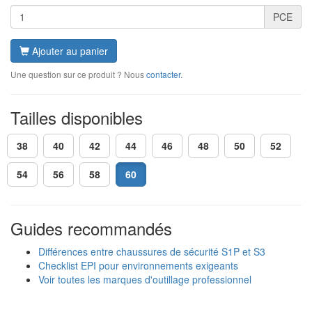
PCE
Ajouter au panier
Une question sur ce produit ? Nous
contacter
.
Tailles disponibles
38
40
42
44
46
48
50
52
54
56
58
60
Guides recommandés
Différences entre chaussures de sécurité S1P et S3
Checklist EPI pour environnements exigeants
Voir toutes les marques d'outillage professionnel