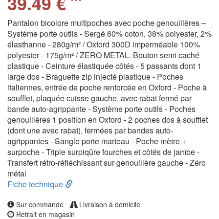
39.49 €
Pantalon bicolore multipoches avec poche genouillères –
Système porte outils - Sergé 60% coton, 38% polyester, 2%
élasthanne - 280g/m² / Oxford 300D imperméable 100%
polyester - 175g/m² / ZERO METAL. Bouton semi caché
plastique - Ceinture élastiquée côtés - 5 passants dont 1
large dos - Braguette zip injecté plastique - Poches
italiennes, entrée de poche renforcée en Oxford - Poche à
soufflet, plaquée cuisse gauche, avec rabat fermé par
bande auto-agrippante - Système porte outils - Poches
genouillères 1 position en Oxford - 2 poches dos à soufflet
(dont une avec rabat), fermées par bandes auto-
agrippantes - Sangle porte marteau - Poche mètre +
surpoche - Triple surpiqûre fourches et côtés de jambe -
Transfert rétro-réfléchissant sur genouillère gauche - Zéro
métal
Fiche technique
Sur commande
Livraison à domicile
Retrait en magasin