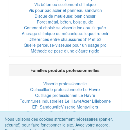
Vis béton ou scellement chimique
Vis pour bac acier et panneau sandwich
Disque de meuleuse: bien choisir
Foret métal, béton, bois: guide
Comment choisir sa visserie inox ou zinguée
Ancrage chimique ou mécanique: lequel retenir
Différences entre chaussures S1P et S3
Quelle perceuse-visseuse pour un usage pro
Méthode de pose d'une clôture rigide
Familles produits professionnelles
Visserie professionnelle
Quincaillerie professionnelle Le Havre
Outillage professionnel Le Havre
Fournitures industrielles Le Havre
Acier Lillebonne
EPI Sandouville
Visserie Montivilliers
Quincaillerie Port-Jérôme
Fixation chantier
EPI professionnel
Outillage maintenance
Nous utilisons des cookies strictement nécessaires (panier,
Acier professionnel
Tôles et bardage
sécurité) pour faire fonctionner le site. Avec votre accord,