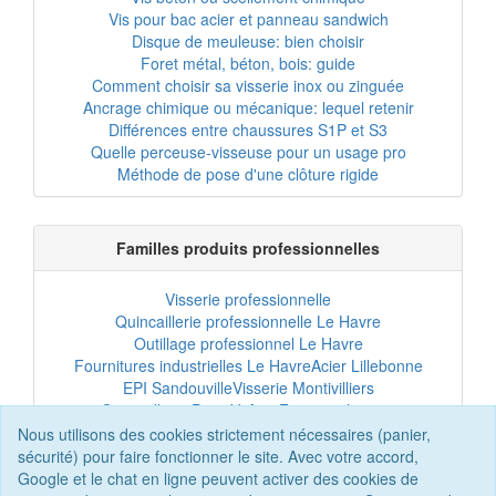
Vis pour bac acier et panneau sandwich
Disque de meuleuse: bien choisir
Foret métal, béton, bois: guide
Comment choisir sa visserie inox ou zinguée
Ancrage chimique ou mécanique: lequel retenir
Différences entre chaussures S1P et S3
Quelle perceuse-visseuse pour un usage pro
Méthode de pose d'une clôture rigide
Familles produits professionnelles
Visserie professionnelle
Quincaillerie professionnelle Le Havre
Outillage professionnel Le Havre
Fournitures industrielles Le Havre
Acier Lillebonne
EPI Sandouville
Visserie Montivilliers
Quincaillerie Port-Jérôme
Fixation chantier
EPI professionnel
Outillage maintenance
Nous utilisons des cookies strictement nécessaires (panier,
Acier professionnel
Tôles et bardage
sécurité) pour faire fonctionner le site. Avec votre accord,
Scellement chimique
Clôtures Le Havre
Google et le chat en ligne peuvent activer des cookies de