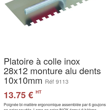
Platoire à colle inox
28x12 monture alu dents
10x10mm
Réf 9113
13.75 €
HT
Poignée bi-matière ergonomique assemblée par 6 goujons
en acier soudés. Lame en acier INOX écroui 6/10ème.