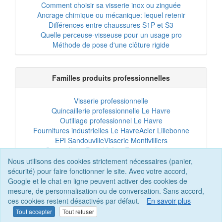
Comment choisir sa visserie inox ou zinguée
Ancrage chimique ou mécanique: lequel retenir
Différences entre chaussures S1P et S3
Quelle perceuse-visseuse pour un usage pro
Méthode de pose d'une clôture rigide
Familles produits professionnelles
Visserie professionnelle
Quincaillerie professionnelle Le Havre
Outillage professionnel Le Havre
Fournitures industrielles Le Havre
Acier Lillebonne
EPI Sandouville
Visserie Montivilliers
Quincaillerie Port-Jérôme
Fixation chantier
EPI professionnel
Outillage maintenance
Nous utilisons des cookies strictement nécessaires (panier,
Acier professionnel
Tôles et bardage
sécurité) pour faire fonctionner le site. Avec votre accord,
Scellement chimique
Clôtures Le Havre
Google et le chat en ligne peuvent activer des cookies de
mesure, de personnalisation ou de conversation. Sans accord,
ces cookies restent désactivés par défaut.
En savoir plus
Tout accepter
Tout refuser