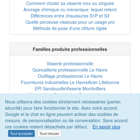
Comment choisir sa visserie inox ou zinguée
Ancrage chimique ou mécanique: lequel retenir
Différences entre chaussures S1P et S3
Quelle perceuse-visseuse pour un usage pro
Méthode de pose d'une clôture rigide
Familles produits professionnelles
Visserie professionnelle
Quincaillerie professionnelle Le Havre
Outillage professionnel Le Havre
Fournitures industrielles Le Havre
Acier Lillebonne
EPI Sandouville
Visserie Montivilliers
Quincaillerie Port-Jérôme
Fixation chantier
EPI professionnel
Outillage maintenance
Nous utilisons des cookies strictement nécessaires (panier,
Acier professionnel
Tôles et bardage
sécurité) pour faire fonctionner le site. Avec votre accord,
Scellement chimique
Clôtures Le Havre
Google et le chat en ligne peuvent activer des cookies de
mesure, de personnalisation ou de conversation. Sans accord,
ces cookies restent désactivés par défaut.
En savoir plus
Tout accepter
Tout refuser