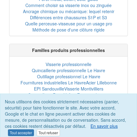
Comment choisir sa visserie inox ou zinguée
Ancrage chimique ou mécanique: lequel retenir
Différences entre chaussures S1P et S3
Quelle perceuse-visseuse pour un usage pro
Méthode de pose d'une clôture rigide
Familles produits professionnelles
Visserie professionnelle
Quincaillerie professionnelle Le Havre
Outillage professionnel Le Havre
Fournitures industrielles Le Havre
Acier Lillebonne
EPI Sandouville
Visserie Montivilliers
Quincaillerie Port-Jérôme
Fixation chantier
EPI professionnel
Outillage maintenance
Nous utilisons des cookies strictement nécessaires (panier,
Acier professionnel
Tôles et bardage
sécurité) pour faire fonctionner le site. Avec votre accord,
Scellement chimique
Clôtures Le Havre
Google et le chat en ligne peuvent activer des cookies de
mesure, de personnalisation ou de conversation. Sans accord,
ces cookies restent désactivés par défaut.
En savoir plus
Tout accepter
Tout refuser