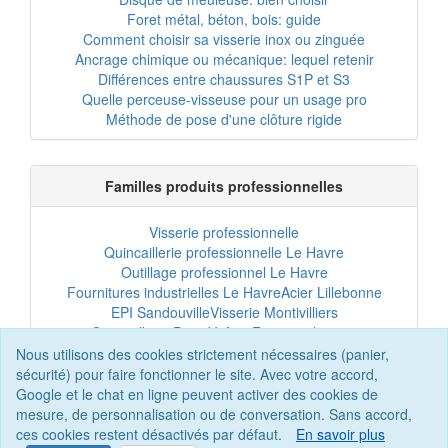
Foret métal, béton, bois: guide
Comment choisir sa visserie inox ou zinguée
Ancrage chimique ou mécanique: lequel retenir
Différences entre chaussures S1P et S3
Quelle perceuse-visseuse pour un usage pro
Méthode de pose d'une clôture rigide
Familles produits professionnelles
Visserie professionnelle
Quincaillerie professionnelle Le Havre
Outillage professionnel Le Havre
Fournitures industrielles Le Havre
Acier Lillebonne
EPI Sandouville
Visserie Montivilliers
Quincaillerie Port-Jérôme
Fixation chantier
EPI professionnel
Outillage maintenance
Nous utilisons des cookies strictement nécessaires (panier,
Acier professionnel
Tôles et bardage
sécurité) pour faire fonctionner le site. Avec votre accord,
Scellement chimique
Clôtures Le Havre
Google et le chat en ligne peuvent activer des cookies de
mesure, de personnalisation ou de conversation. Sans accord,
ces cookies restent désactivés par défaut.
En savoir plus