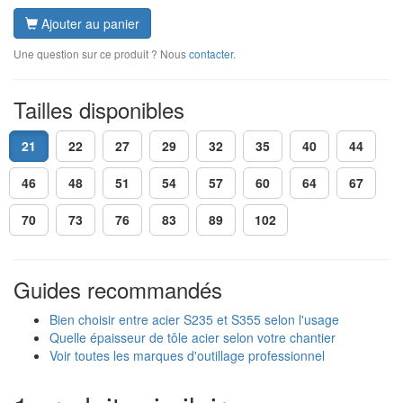
Ajouter au panier
Une question sur ce produit ? Nous
contacter
.
Tailles disponibles
21
22
27
29
32
35
40
44
46
48
51
54
57
60
64
67
70
73
76
83
89
102
Guides recommandés
Bien choisir entre acier S235 et S355 selon l'usage
Quelle épaisseur de tôle acier selon votre chantier
Voir toutes les marques d'outillage professionnel