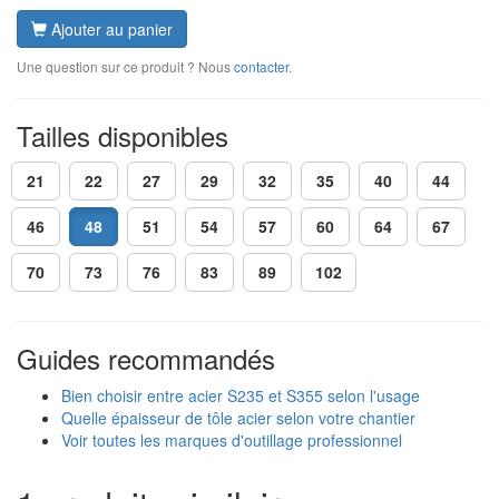
Ajouter au panier
Une question sur ce produit ? Nous
contacter
.
Tailles disponibles
21
22
27
29
32
35
40
44
46
48
51
54
57
60
64
67
70
73
76
83
89
102
Guides recommandés
Bien choisir entre acier S235 et S355 selon l'usage
Quelle épaisseur de tôle acier selon votre chantier
Voir toutes les marques d'outillage professionnel