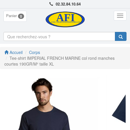
02.32.84.10.64
Panier
Togg
0
navig
Accueil
Corps
Tee-shirt IMPERIAL FRENCH MARINE col rond manches
courtes 190GR/M² taille XL